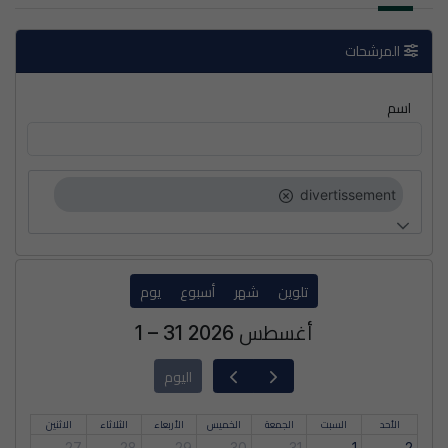
المرشحات
اسم
divertissement
تلوين
شهر
أسبوع
يوم
1 – 31 أغسطس 2026
اليوم
الأحد
السبت
الجمعة
الخميس
الأربعاء
الثلاثاء
الاثنين
27
28
29
30
31
1
2