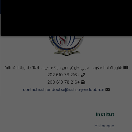
شارع اتحاد المغرب العربي طريق عين دراهم ص.ب 104 جندوبة الشمالية
+216 78 610 202
+216 78 610 200
contact.isshjendouba@isshj.u-jendouba.tn
Institut
Historique