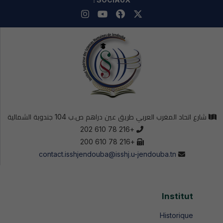
شارع اتحاد المغرب العربي طريق عين دراهم ص.ب 104 جندوبة الشمالية
+216 78 610 202
+216 78 610 200
contact.isshjendouba@isshj.u-jendouba.tn
Institut
Historique