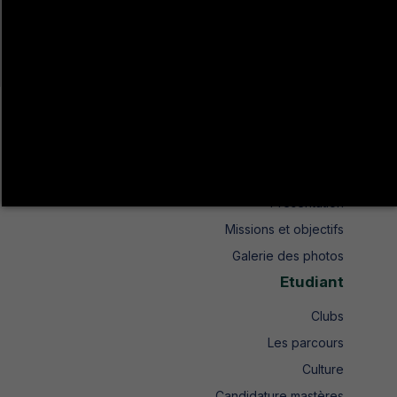
شارع اتحاد المغرب العربي طريق عين دراهم ص.ب 104 جندوبة الشمالية
+216 78 610 202
+216 78 610 200
contact.isshjendouba@isshj.u-jendouba.tn
Institut
Historique
Présentation
Missions et objectifs
Galerie des photos
Etudiant
Clubs
Les parcours
Culture
Candidature mastères