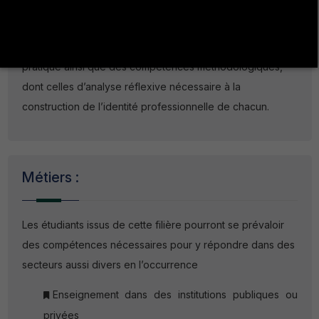
professionnalisation des étudiants. Il leur permet de
développer à la fois une connaissance des
problématiques éducatives d’un point de vue théorique et
pratique ainsi que des compétences méthodologiques,
dont celles d’analyse réflexive nécessaire à la
construction de l’identité professionnelle de chacun.
Métiers :
Les étudiants issus de cette filière pourront se prévaloir
des compétences nécessaires pour y répondre dans des
secteurs aussi divers en l’occurrence
Enseignement dans des institutions publiques ou
privées