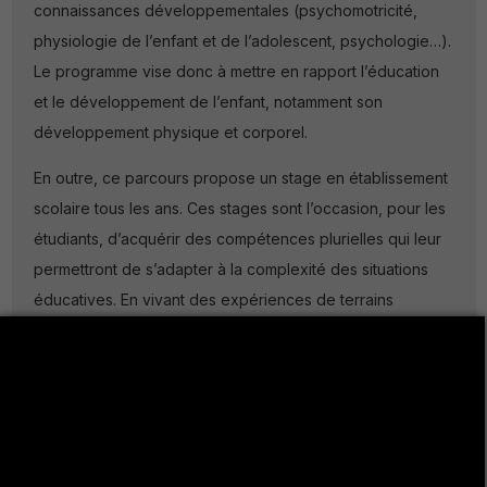
connaissances développementales (psychomotricité,
physiologie de l’enfant et de l’adolescent, psychologie…).
Le programme vise donc à mettre en rapport l’éducation
et le développement de l’enfant, notamment son
développement physique et corporel.
En outre, ce parcours propose un stage en établissement
scolaire tous les ans. Ces stages sont l’occasion, pour les
étudiants, d’acquérir des compétences plurielles qui leur
permettront de s’adapter à la complexité des situations
éducatives. En vivant des expériences de terrains
diversifiées, propices à une construction de leur projet
professionnel, les étudiants seront mieux à même de
s’engager dans les métiers de l’éducation en connaissant
les enjeux et les réalités éducatives.
Ce parcours spécifique participe donc à la