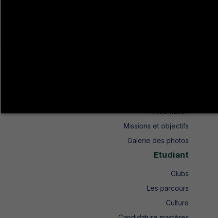
شارع اتحاد المغرب العربي طريق عين دراهم ص.ب 104 جندوبة الشمالية
+216 78 610 202
+216 78 610 200
contact.isshjendouba@isshj.u-jendouba.tn
Institut
Historique
Présentation
Missions et objectifs
Galerie des photos
Etudiant
Clubs
Les parcours
Culture
Candidature mastères