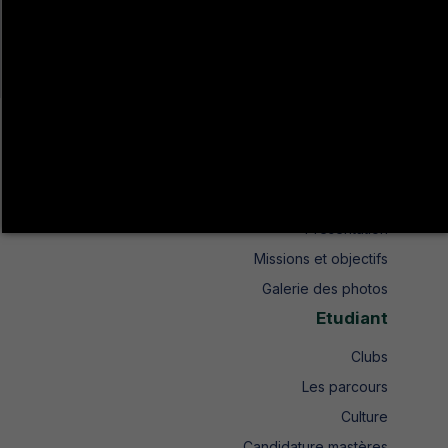
شارع اتحاد المغرب العربي طريق عين دراهم ص.ب 104 جندوبة الشمالية
+216 78 610 202
+216 78 610 200
contact.isshjendouba@isshj.u-jendouba.tn
Institut
Historique
Présentation
Missions et objectifs
Galerie des photos
Etudiant
Clubs
Les parcours
Culture
Candidature mastères